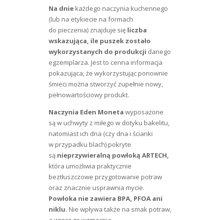
Na dnie
każdego naczynia kuchennego
(lub na etykiecie na formach
do pieczenia) znajduje się
liczba
wskazująca, ile puszek zostało
wykorzystanych do produkcji
danego
egzemplarza. Jest to cenna informacja
pokazująca, że wykorzystując ponownie
śmieci można stworzyć zupełnie nowy,
pełnowartościowy produkt.
Naczynia Eden Moneta
wyposażone
są w uchwyty z miłego w dotyku bakelitu,
natomiast ich dna (czy dna i ścianki
w przypadku blach) pokryte
są
nieprzywieralną powłoką ARTECH,
która umożliwia praktycznie
beztłuszczowe przygotowanie potraw
oraz znacznie usprawnia mycie.
Powłoka nie zawiera BPA, PFOA ani
niklu.
Nie wpływa także na smak potraw,
a wręcz go wzmacnia.