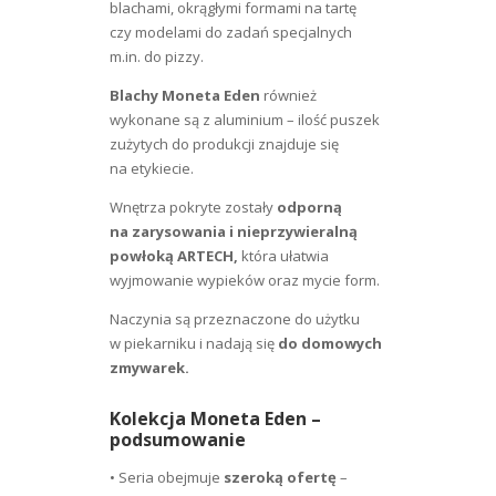
blachami, okrągłymi formami na tartę
czy modelami do zadań specjalnych
m.in. do pizzy.
Blachy Moneta Eden
również
wykonane są z aluminium – ilość puszek
zużytych do produkcji znajduje się
na etykiecie.
Wnętrza pokryte zostały
odporną
na zarysowania i nieprzywieralną
powłoką ARTECH,
która ułatwia
wyjmowanie wypieków oraz mycie form.
Naczynia są przeznaczone do użytku
w piekarniku i nadają się
do domowych
zmywarek.
Kolekcja Moneta Eden –
podsumowanie
• Seria obejmuje
szeroką ofertę
–