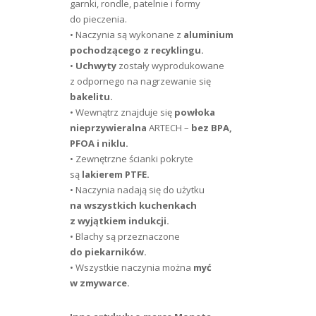
garnki, rondle, patelnie i formy
do pieczenia.
• Naczynia są wykonane z
aluminium
pochodzącego z recyklingu.
•
Uchwyty
zostały wyprodukowane
z odpornego na nagrzewanie się
bakelitu.
• Wewnątrz znajduje się
powłoka
nieprzywieralna
ARTECH –
bez BPA,
PFOA i niklu.
• Zewnętrzne ścianki pokryte
są
lakierem PTFE.
• Naczynia nadają się do użytku
na wszystkich kuchenkach
z wyjątkiem indukcji.
• Blachy są przeznaczone
do piekarników.
• Wszystkie naczynia można
myć
w zmywarce.